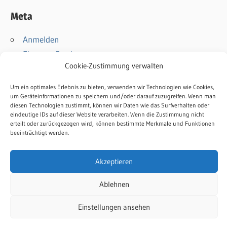
Meta
Anmelden
Eintrags-Feed
Cookie-Zustimmung verwalten
Kommentar-Feed
WordPress.org
Um ein optimales Erlebnis zu bieten, verwenden wir Technologien wie Cookies,
um Geräteinformationen zu speichern und/oder darauf zuzugreifen. Wenn man
diesen Technologien zustimmt, können wir Daten wie das Surfverhalten oder
Kontakt
eindeutige IDs auf dieser Website verarbeiten. Wenn die Zustimmung nicht
Impressum
erteilt oder zurückgezogen wird, können bestimmte Merkmale und Funktionen
beeinträchtigt werden.
Datenschutz
Cookie-Richtlinie
Akzeptieren
Ablehnen
WordPress-Theme: Wellington von ThemeZee.
Einstellungen ansehen