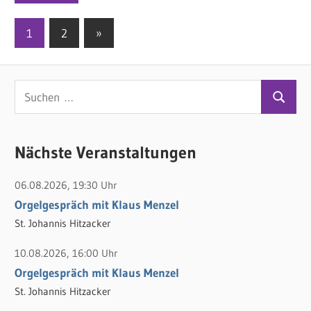
1
2
Nächste
»
Seitennummerierung
Beiträge
der
S
Beiträge
S
u
u
c
c
Nächste Veranstaltungen
h
h
e
06.08.2026, 19:30 Uhr
e
n
Orgelgespräch mit Klaus Menzel
n
n
St. Johannis Hitzacker
a
c
10.08.2026, 16:00 Uhr
h
Orgelgespräch mit Klaus Menzel
:
St. Johannis Hitzacker