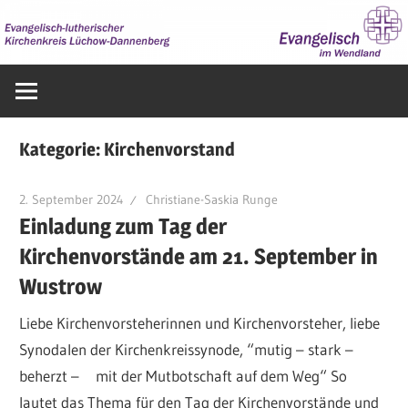
Zum
Inhalt
springen
Evangelisch
im
Wendland
Kategorie:
Kirchenvorstand
2. September 2024
Christiane-Saskia Runge
Einladung zum Tag der
Kirchenvorstände am 21. September in
Wustrow
Liebe Kirchenvorsteherinnen und Kirchenvorsteher, liebe
Synodalen der Kirchenkreissynode, “mutig – stark –
beherzt – mit der Mutbotschaft auf dem Weg“ So
lautet das Thema für den Tag der Kirchenvorstände und