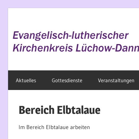
Zum
Inhalt
springen
Evangelisch
Aktuelles
Gottesdienste
Veranstaltungen
im
Wendland
Bereich Elbtalaue
Im Bereich Elbtalaue arbeiten