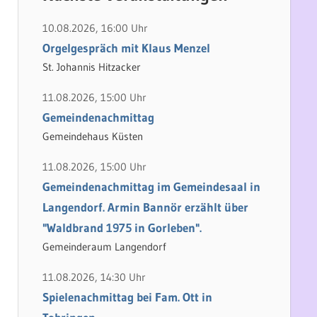
h
e
e
n
10.08.2026, 16:00 Uhr
n
n
Orgelgespräch mit Klaus Menzel
a
St. Johannis Hitzacker
c
11.08.2026, 15:00 Uhr
h
Gemeindenachmittag
:
Gemeindehaus Küsten
11.08.2026, 15:00 Uhr
Gemeindenachmittag im Gemeindesaal in
Langendorf. Armin Bannör erzählt über
"Waldbrand 1975 in Gorleben".
Gemeinderaum Langendorf
11.08.2026, 14:30 Uhr
Spielenachmittag bei Fam. Ott in