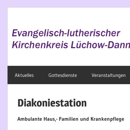
Zum
Inhalt
springen
Evangelisch
Aktuelles
Gottesdienste
Veranstaltungen
im
Wendland
Diakoniestation
Ambulante Haus,- Familien und Krankenpflege