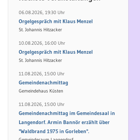
h
e
e
n
06.08.2026, 19:30 Uhr
n
n
Orgelgespräch mit Klaus Menzel
a
St. Johannis Hitzacker
c
10.08.2026, 16:00 Uhr
h
Orgelgespräch mit Klaus Menzel
:
St. Johannis Hitzacker
11.08.2026, 15:00 Uhr
Gemeindenachmittag
Gemeindehaus Küsten
11.08.2026, 15:00 Uhr
Gemeindenachmittag im Gemeindesaal in
Langendorf. Armin Bannör erzählt über
"Waldbrand 1975 in Gorleben".
Gemeinderaum Langendorf