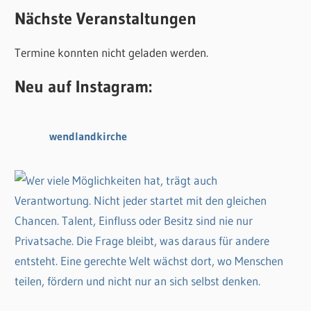
c
Nächste Veranstaltungen
h
h
e
Termine konnten nicht geladen werden.
e
n
n
n
Neu auf Instagram:
a
c
wendlandkirche
h
: