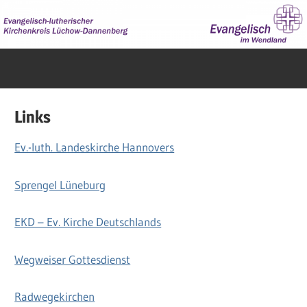
Zum
Inhalt
springen
Evangelisch
im
Wendland
Links
Ev.-luth. Landeskirche Hannovers
Sprengel Lüneburg
EKD – Ev. Kirche Deutschlands
Wegweiser Gottesdienst
Radwegekirchen