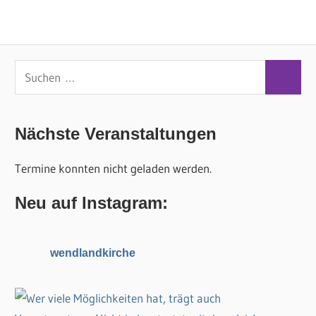
S
S
u
u
c
c
Nächste Veranstaltungen
h
h
e
Termine konnten nicht geladen werden.
e
n
n
n
Neu auf Instagram:
a
c
wendlandkirche
h
: