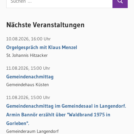
S
u
u
c
c
Nächste Veranstaltungen
h
h
e
10.08.2026, 16:00 Uhr
e
n
Orgelgespräch mit Klaus Menzel
n
n
St. Johannis Hitzacker
a
c
11.08.2026, 15:00 Uhr
h
Gemeindenachmittag
:
Gemeindehaus Küsten
11.08.2026, 15:00 Uhr
Gemeindenachmittag im Gemeindesaal in Langendorf.
Armin Bannör erzählt über "Waldbrand 1975 in
Gorleben".
Gemeinderaum Langendorf