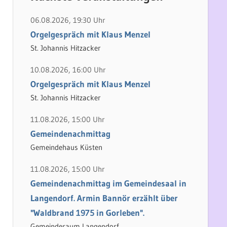
h
e
e
n
06.08.2026, 19:30 Uhr
n
n
Orgelgespräch mit Klaus Menzel
a
St. Johannis Hitzacker
c
10.08.2026, 16:00 Uhr
h
Orgelgespräch mit Klaus Menzel
:
St. Johannis Hitzacker
11.08.2026, 15:00 Uhr
Gemeindenachmittag
Gemeindehaus Küsten
11.08.2026, 15:00 Uhr
Gemeindenachmittag im Gemeindesaal in
Langendorf. Armin Bannör erzählt über
"Waldbrand 1975 in Gorleben".
Gemeinderaum Langendorf