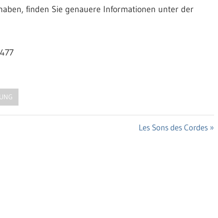
haben, finden Sie genauere Informationen unter der
1477
LUNG
Nächster
Les Sons des Cordes
Beitrag: