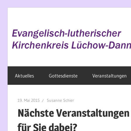
Zum
Inhalt
springen
Evangelisch
Aktuelles
Gottesdienste
Veranstaltungen
im
Wendland
19. Mai 2015
Susanne Schier
Nächste Veranstaltungen 
für Sie dabei?