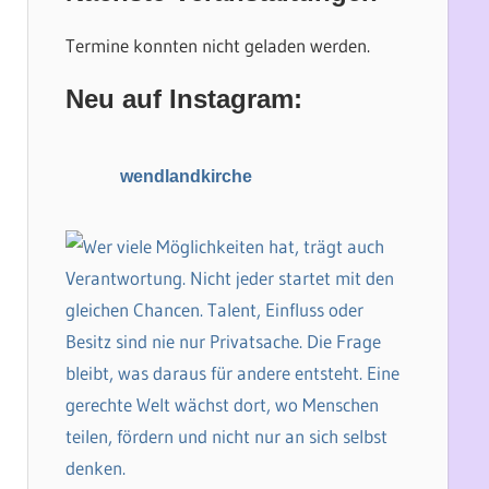
h
e
e
n
Termine konnten nicht geladen werden.
n
n
Neu auf Instagram:
a
c
h
wendlandkirche
: