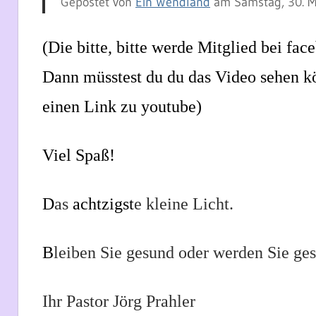
Gepostet von
Ein Wendland
am Samstag, 30. M
(Die bitte, bitte werde Mitglied bei fa
Dann müsstest du du das Video sehen k
einen Link zu youtube)
Viel Spaß!
D
as
acht
zigst
e kleine Licht.
B
leiben Sie gesund oder werden Sie ge
Ihr Pastor Jörg Prahler