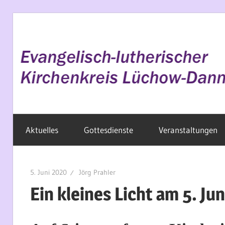
Zum
Inhalt
springen
Evangelisch
Aktuelles
Gottesdienste
Veranstaltungen
im
Wendland
5. Juni 2020
Jörg Prahler
Ein kleines Licht am 5. Jun