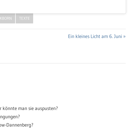
CKBORN
TEXTE
Nächster
Ein kleines Licht am 6. Juni
Beitrag:
der könnte man sie auspusten?
dingungen?
chow-Dannenberg?