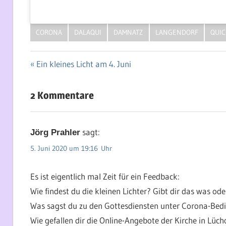
CORONA
DALAQUI
DAMNATZ
LANGENDORF
QUI
Vorheriger
Ein kleines Licht am 4. Juni
Beitragsnavigation
Beitrag:
2 Kommentare
sagt:
Jörg Prahler
5. Juni 2020 um 19:16 Uhr
Es ist eigentlich mal Zeit für ein Feedback:
Wie findest du die kleinen Lichter? Gibt dir das was o
Was sagst du zu den Gottesdiensten unter Corona-Be
Wie gefallen dir die Online-Angebote der Kirche in Lü