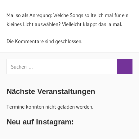
Mal so als Anregung: Welche Songs sollte ich mal für ein
kleines Licht auswählen? Vielleicht klappt das ja mal.
Die Kommentare sind geschlossen.
S
S
u
u
c
c
Nächste Veranstaltungen
h
h
e
Termine konnten nicht geladen werden.
e
n
n
n
Neu auf Instagram:
a
c