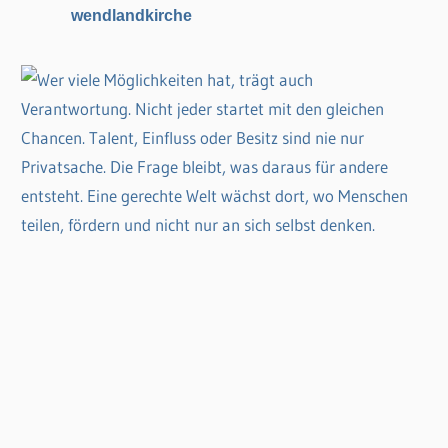
wendlandkirche
h
: