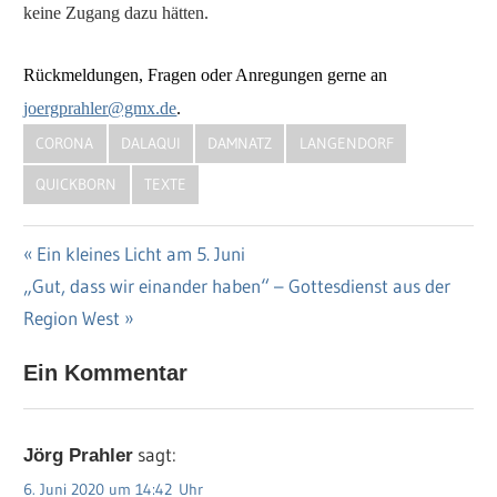
keine Zugang dazu hätten.
Rückmeldungen, Fragen oder Anregungen gerne an
joergprahler@gmx.de
.
CORONA
DALAQUI
DAMNATZ
LANGENDORF
QUICKBORN
TEXTE
Vorheriger
Ein kleines Licht am 5. Juni
Beitragsnavigation
Nächster
„Gut, dass wir einander haben“ – Gottesdienst aus der
Beitrag:
Beitrag:
Region West
Ein Kommentar
sagt:
Jörg Prahler
6. Juni 2020 um 14:42 Uhr