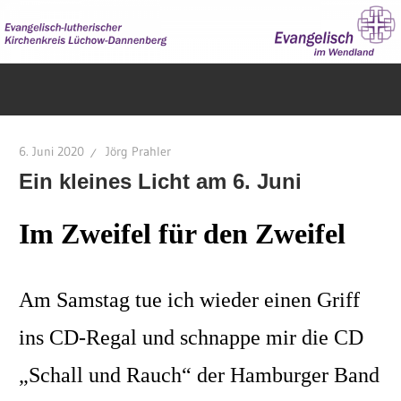
Zum
Inhalt
springen
Evangelisch
im
Wendland
6. Juni 2020
Jörg Prahler
Ein kleines Licht am 6. Juni
Im Zweifel für den Zweifel
Am Samstag tue ich wieder einen Griff
ins CD-Regal und schnappe mir die CD
„Schall und Rauch“ der Hamburger Band