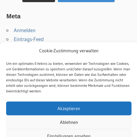
Meta
Anmelden
Eintrags-Feed
Kommentar-Feed
Cookie-Zustimmung verwalten
WordPress.org
Um ein optimales Erlebnis zu bieten, verwenden wir Technologien wie Cookies,
um Geräteinformationen zu speichern und/oder darauf zuzugreifen. Wenn man
Kontakt
diesen Technologien zustimmt, können wir Daten wie das Surfverhalten oder
Impressum
eindeutige IDs auf dieser Website verarbeiten. Wenn die Zustimmung nicht
erteilt oder zurückgezogen wird, können bestimmte Merkmale und Funktionen
Datenschutz
beeinträchtigt werden.
Cookie-Richtlinie
Akzeptieren
Ablehnen
WordPress-Theme: Wellington von ThemeZee.
Einstellungen ansehen