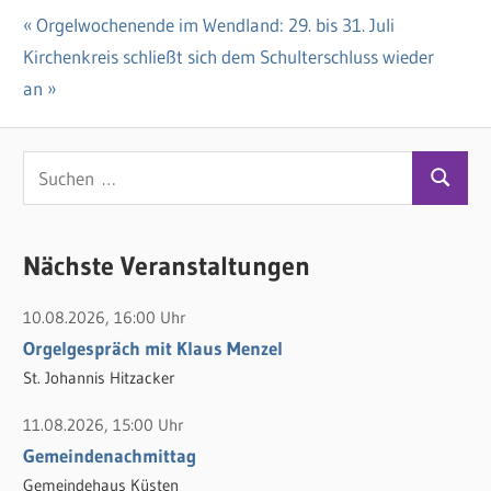
Vorheriger
Orgelwochenende im Wendland: 29. bis 31. Juli
Beitragsnavigation
Nächster
Kirchenkreis schließt sich dem Schulterschluss wieder
Beitrag:
Beitrag:
an
S
S
u
u
c
c
Nächste Veranstaltungen
h
h
e
10.08.2026, 16:00 Uhr
e
n
Orgelgespräch mit Klaus Menzel
n
n
St. Johannis Hitzacker
a
c
11.08.2026, 15:00 Uhr
h
Gemeindenachmittag
:
Gemeindehaus Küsten