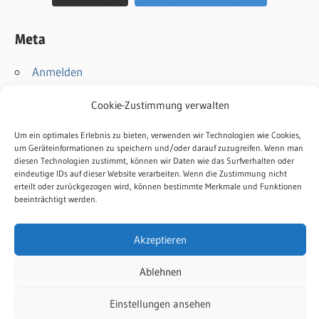
Meta
Anmelden
Eintrags-Feed
Cookie-Zustimmung verwalten
Kommentar-Feed
WordPress.org
Um ein optimales Erlebnis zu bieten, verwenden wir Technologien wie Cookies,
um Geräteinformationen zu speichern und/oder darauf zuzugreifen. Wenn man
diesen Technologien zustimmt, können wir Daten wie das Surfverhalten oder
Kontakt
eindeutige IDs auf dieser Website verarbeiten. Wenn die Zustimmung nicht
erteilt oder zurückgezogen wird, können bestimmte Merkmale und Funktionen
Impressum
beeinträchtigt werden.
Datenschutz
Cookie-Richtlinie
Akzeptieren
Ablehnen
WordPress-Theme: Wellington von ThemeZee.
Einstellungen ansehen