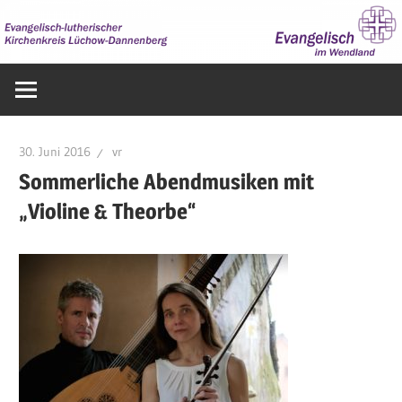
Zum
Inhalt
springen
Evangelisch
im
Wendland
30. Juni 2016
vr
Sommerliche Abendmusiken mit
„Violine & Theorbe“