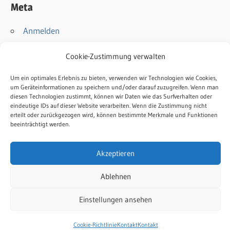
Meta
Anmelden
Eintrags-Feed
Cookie-Zustimmung verwalten
Kommentar-Feed
WordPress.org
Um ein optimales Erlebnis zu bieten, verwenden wir Technologien wie Cookies,
um Geräteinformationen zu speichern und/oder darauf zuzugreifen. Wenn man
diesen Technologien zustimmt, können wir Daten wie das Surfverhalten oder
Kontakt
eindeutige IDs auf dieser Website verarbeiten. Wenn die Zustimmung nicht
Impressum
erteilt oder zurückgezogen wird, können bestimmte Merkmale und Funktionen
beeinträchtigt werden.
Datenschutz
Cookie-Richtlinie
Akzeptieren
Ablehnen
WordPress-Theme: Wellington von ThemeZee.
Einstellungen ansehen
Cookie-Richtlinie
Kontakt
Kontakt