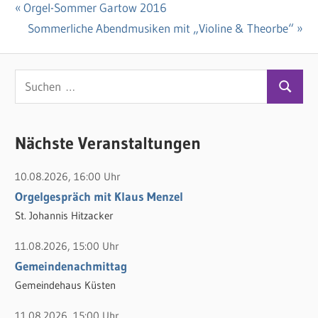
Vorheriger
Orgel-Sommer Gartow 2016
Beitragsnavigation
Beitrag:
Nächster
Sommerliche Abendmusiken mit „Violine & Theorbe“
Beitrag:
S
S
u
u
c
c
Nächste Veranstaltungen
h
h
e
10.08.2026, 16:00 Uhr
e
n
Orgelgespräch mit Klaus Menzel
n
n
St. Johannis Hitzacker
a
c
11.08.2026, 15:00 Uhr
h
Gemeindenachmittag
:
Gemeindehaus Küsten
11.08.2026, 15:00 Uhr