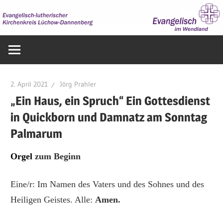
Zum
Inhalt
springen
Evangelisch
im
Wendland
2. April 2021
Jörg Prahler
„Ein Haus, ein Spruch“ Ein Gottesdienst
in Quickborn und Damnatz am Sonntag
Palmarum
Orgel
zum Beginn
Eine/r: Im Namen des Vaters und des Sohnes und des
Heiligen Geistes. Alle:
Amen.