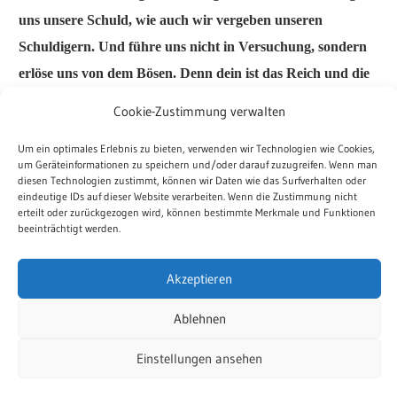
uns unsere Schuld, wie auch wir vergeben unseren
Schuldigern.
Und führe uns nicht in Versuchung, sondern
erlöse uns von dem Bösen.
Denn dein ist das Reich und die
Kraft
und die Herrlichkeit in Ewigkeit. Amen.
Cookie-Zustimmung verwalten
Segen:
Um ein optimales Erlebnis zu bieten, verwenden wir Technologien wie Cookies,
um Geräteinformationen zu speichern und/oder darauf zuzugreifen. Wenn man
diesen Technologien zustimmt, können wir Daten wie das Surfverhalten oder
Der HERR segne dich und behüte dich. Der HERR
eindeutige IDs auf dieser Website verarbeiten. Wenn die Zustimmung nicht
erteilt oder zurückgezogen wird, können bestimmte Merkmale und Funktionen
lasse sein Angesicht leuchten über dir und sei der
beeinträchtigt werden.
gnädig. Der HERR erhebe sein Angesicht auf dich und
Akzeptieren
gebe dir Frieden.
Amen.
Ablehnen
Von Vikarin Heike Sieberns.
Einstellungen ansehen
DALAQUI
DAMNATZ
GOTTESDIENST
QUICKBORN