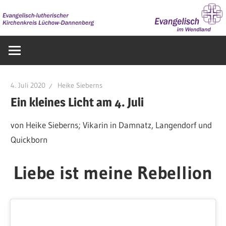
Zum
Inhalt
springen
Evangelisch
im
Wendland
4. Juli 2020
Heike Sieberns
Ein kleines Licht am 4. Juli
von Heike Sieberns; Vikarin in Damnatz, Langendorf und
Quickborn
Liebe ist meine Rebellion