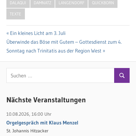
DALAQUI
DAMNATZ
LANGENDORF
QUICKBORN
TEXTE
Vorheriger
Ein kleines Licht am 3. Juli
Beitragsnavigation
Nächster
Überwinde das Böse mit Gutem – Gottesdienst zum 4.
Beitrag:
Beitrag:
Sonntag nach Trinitatis aus der Region West
S
S
u
u
c
c
Nächste Veranstaltungen
h
h
e
10.08.2026, 16:00 Uhr
e
n
Orgelgespräch mit Klaus Menzel
n
n
St. Johannis Hitzacker
a