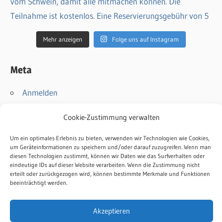
Mehr anzeigen
Folge uns auf Instagram
Meta
Anmelden
Eintrags-Feed
Cookie-Zustimmung verwalten
Kommentar-Feed
WordPress.org
Um ein optimales Erlebnis zu bieten, verwenden wir Technologien wie Cookies,
um Geräteinformationen zu speichern und/oder darauf zuzugreifen. Wenn man
diesen Technologien zustimmt, können wir Daten wie das Surfverhalten oder
Kontakt
eindeutige IDs auf dieser Website verarbeiten. Wenn die Zustimmung nicht
Impressum
erteilt oder zurückgezogen wird, können bestimmte Merkmale und Funktionen
beeinträchtigt werden.
Datenschutz
Cookie-Richtlinie
Akzeptieren