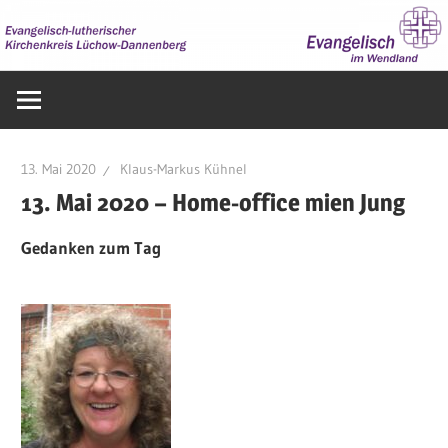
Zum
Inhalt
springen
Evangelisch
im
Wendland
13. Mai 2020
Klaus-Markus Kühnel
13. Mai 2020 – Home-office mien Jung
Gedanken zum Tag