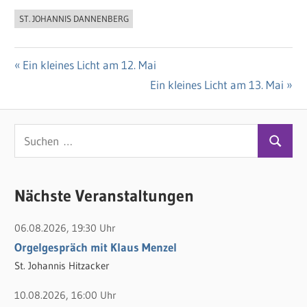
ST. JOHANNIS DANNENBERG
Vorheriger
Ein kleines Licht am 12. Mai
Beitragsnavigation
Beitrag:
Nächster
Ein kleines Licht am 13. Mai
Beitrag:
S
S
u
u
c
c
Nächste Veranstaltungen
h
h
e
06.08.2026, 19:30 Uhr
e
n
Orgelgespräch mit Klaus Menzel
n
n
St. Johannis Hitzacker
a
c
10.08.2026, 16:00 Uhr