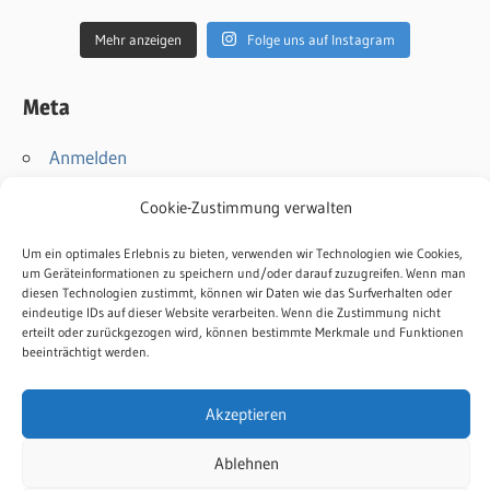
Mehr anzeigen
Folge uns auf Instagram
Meta
Anmelden
Eintrags-Feed
Cookie-Zustimmung verwalten
Kommentar-Feed
WordPress.org
Um ein optimales Erlebnis zu bieten, verwenden wir Technologien wie Cookies,
um Geräteinformationen zu speichern und/oder darauf zuzugreifen. Wenn man
diesen Technologien zustimmt, können wir Daten wie das Surfverhalten oder
Kontakt
eindeutige IDs auf dieser Website verarbeiten. Wenn die Zustimmung nicht
erteilt oder zurückgezogen wird, können bestimmte Merkmale und Funktionen
Impressum
beeinträchtigt werden.
Datenschutz
Cookie-Richtlinie
Akzeptieren
Ablehnen