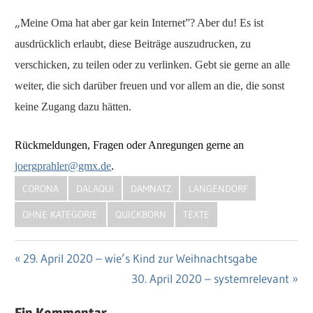
„
Meine Oma hat aber gar kein Internet”? Aber du! Es ist
ausdrücklich erlaubt, diese Beiträge auszudrucken, zu
verschicken, zu teilen oder zu verlinken. Gebt sie gerne an alle
weiter, die sich darüber freuen und vor allem an die, die sonst
keine Zugang dazu hätten.
Rückmeldungen, Fragen oder Anregungen gerne an
joergprahler@gmx.de
.
CORONA
DALAQUI
DAMNATZ
LANGENDORF
OHNE KATEGORIE
QUICKBORN
TEXTE
Vorheriger
29. April 2020 – wie’s Kind zur Weihnachtsgabe
Beitragsnavigation
Beitrag:
Nächster
30. April 2020 – systemrelevant
Beitrag: