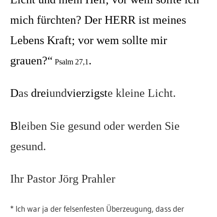
mich fürchten? Der HERR ist meines
Lebens Kraft; vor wem sollte mir
grauen?“
.
Psalm 27,1
D
as
dr
ei
und
vierzigst
e kleine Licht.
B
leiben Sie gesund oder werden Sie
gesund.
Ihr Pastor Jörg Prahler
* Ich war ja der felsenfesten Überzeugung, dass der