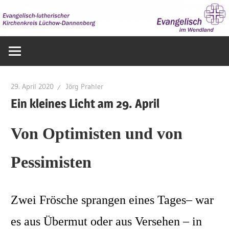
Zum
Inhalt
springen
Evangelisch
im
Wendland
29. April 2020
Jörg Prahler
Ein kleines Licht am 29. April
Von Optimisten und von
Pessimisten
Zwei Frösche sprangen eines Tages– war
es aus Übermut oder aus Versehen – in