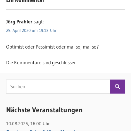
Ein Kommentar
Jörg Prahler
sagt:
29. April 2020 um 19:13 Uhr
Optimist oder Pessimist oder mal so, mal so?
Die Kommentare sind geschlossen.
S
S
u
u
c
c
Nächste Veranstaltungen
h
h
e
10.08.2026, 16:00 Uhr
e
n