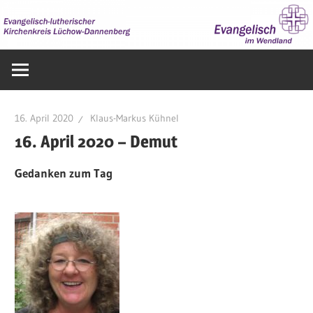
Zum
Inhalt
springen
Evangelisch
im
Wendland
16. April 2020
Klaus-Markus Kühnel
16. April 2020 – Demut
Gedanken zum Tag