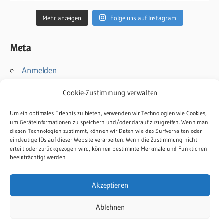
Mehr anzeigen
Folge uns auf Instagram
Meta
Anmelden
Eintrags-Feed
Cookie-Zustimmung verwalten
Kommentar-Feed
WordPress.org
Um ein optimales Erlebnis zu bieten, verwenden wir Technologien wie Cookies,
um Geräteinformationen zu speichern und/oder darauf zuzugreifen. Wenn man
diesen Technologien zustimmt, können wir Daten wie das Surfverhalten oder
Kontakt
eindeutige IDs auf dieser Website verarbeiten. Wenn die Zustimmung nicht
erteilt oder zurückgezogen wird, können bestimmte Merkmale und Funktionen
Impressum
beeinträchtigt werden.
Datenschutz
Cookie-Richtlinie
Akzeptieren
Ablehnen