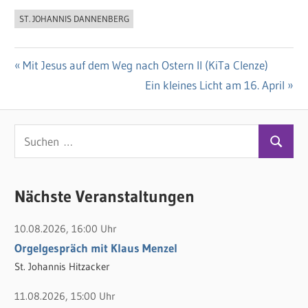
ST. JOHANNIS DANNENBERG
Vorheriger
Mit Jesus auf dem Weg nach Ostern II (KiTa Clenze)
Beitragsnavigation
Beitrag:
Nächster
Ein kleines Licht am 16. April
Beitrag:
S
S
u
u
c
c
Nächste Veranstaltungen
h
h
e
10.08.2026, 16:00 Uhr
e
n
Orgelgespräch mit Klaus Menzel
n
n
St. Johannis Hitzacker
a
c
11.08.2026, 15:00 Uhr