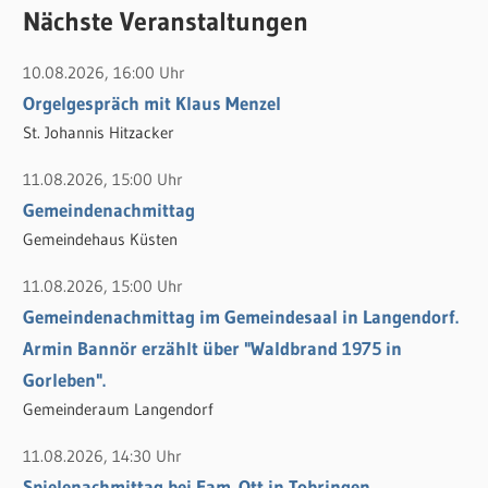
c
Nächste Veranstaltungen
h
h
e
10.08.2026, 16:00 Uhr
e
n
Orgelgespräch mit Klaus Menzel
n
n
St. Johannis Hitzacker
a
c
11.08.2026, 15:00 Uhr
h
Gemeindenachmittag
:
Gemeindehaus Küsten
11.08.2026, 15:00 Uhr
Gemeindenachmittag im Gemeindesaal in Langendorf.
Armin Bannör erzählt über "Waldbrand 1975 in
Gorleben".
Gemeinderaum Langendorf
11.08.2026, 14:30 Uhr
Spielenachmittag bei Fam. Ott in Tobringen