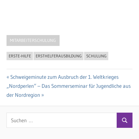
MITARBEITERSCHULUNG
ERSTE-HILFE
ERSTHELFERAUSBILDUNG
SCHULUNG
Vorheriger
Schweigeminute zum Ausbruch der 1. Weltkrieges
Beitragsnavigation
Nächster
„Nordperlen“ – Das Sommerseminar für Jugendliche aus
Beitrag:
Beitrag:
der Nordregion
S
S
u
u
c