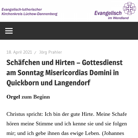
Zum
Inhalt
springen
Evangelisch
im
Wendland
18. April 2021
Jörg Prahler
Schäfchen und Hirten – Gottesdienst
am Sonntag Misericordias Domini in
Quickborn und Langendorf
Orgel
zum Beginn
Christus spricht: Ich bin der gute Hirte. Meine Schafe
hören meine Stimme und ich kenne sie und sie folgen
mir; und ich gebe ihnen das ewige Leben.
(
Johannes