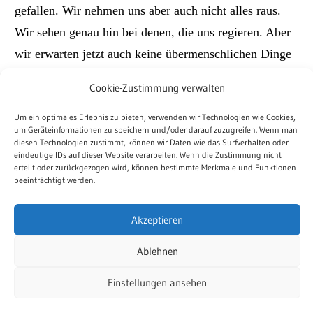
gefallen. Wir nehmen uns aber auch nicht alles raus.
Wir sehen genau hin bei denen, die uns regieren. Aber
wir erwarten jetzt auch keine übermenschlichen Dinge
und machen ihnen das regieren nicht künstlich schwer.
Cookie-Zustimmung verwalten
Und wir verlieren nicht aus dem Blick: Der Feind, das
Um ein optimales Erlebnis zu bieten, verwenden wir Technologien wie Cookies,
um Geräteinformationen zu speichern und/oder darauf zuzugreifen. Wenn man
ist die Krankheit. Sie tötet Menschen und sie stürzt
diesen Technologien zustimmt, können wir Daten wie das Surfverhalten oder
eindeutige IDs auf dieser Website verarbeiten. Wenn die Zustimmung nicht
Familien ins Unglück. Sie fordert Pflegern und
erteilt oder zurückgezogen wird, können bestimmte Merkmale und Funktionen
Ärztinnen unglaublich viel ab. Sie verlangt von
beeinträchtigt werden.
Lehrern und von Verkäuferinnen, dass sie sich in
Akzeptieren
Gefahr begeben, sich anzustecken. Weil wir weiter
einkaufen müssen. Weil unsere Kinder etwas lernen
Ablehnen
sollen. Aber wenn wir all das verbessern wollen,
Einstellungen ansehen
müssen wir einen klaren Kopf bewahren.