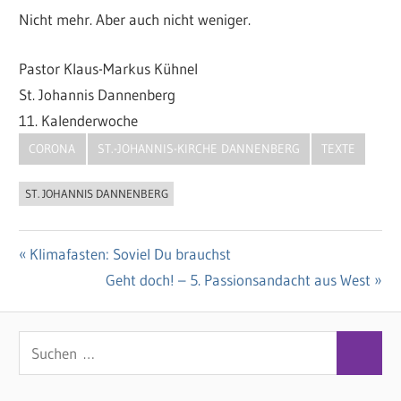
Nicht mehr. Aber auch nicht weniger.
Pastor Klaus-Markus Kühnel
St. Johannis Dannenberg
11. Kalenderwoche
CORONA
ST.-JOHANNIS-KIRCHE DANNENBERG
TEXTE
ST. JOHANNIS DANNENBERG
Vorheriger
Klimafasten: Soviel Du brauchst
Beitragsnavigation
Beitrag:
Nächster
Geht doch! – 5. Passionsandacht aus West
Beitrag:
S
S
u
u
c