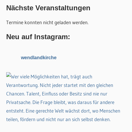
c
Nächste Veranstaltungen
h
h
e
Termine konnten nicht geladen werden.
e
n
n
n
Neu auf Instagram:
a
c
wendlandkirche
h
: