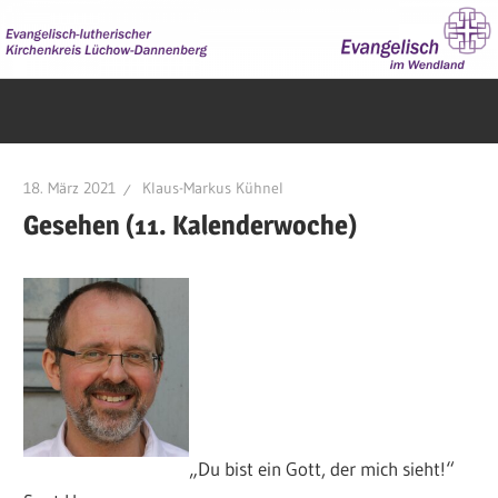
Zum
Inhalt
springen
Evangelisch
im
Wendland
18. März 2021
Klaus-Markus Kühnel
Gesehen (11. Kalenderwoche)
„Du bist ein Gott, der mich sieht!“