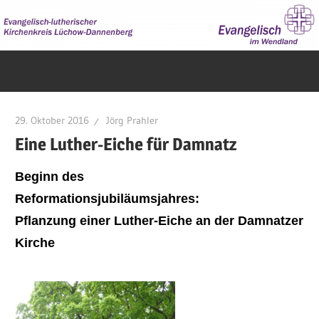
Zum
Inhalt
springen
Evangelisch
im
Wendland
29. Oktober 2016
Jörg Prahler
Eine Luther-Eiche für Damnatz
Beginn des
Reformationsjubiläumsjah
Pflanzung einer Luther-Eiche an der Damnatzer
Kirche