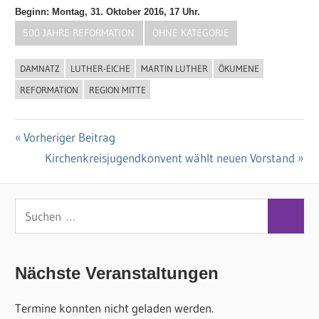
Beginn: Montag, 31. Oktober 2016, 17 Uhr.
500 JAHRE REFORMATION
OHNE KATEGORIE
DAMNATZ
LUTHER-EICHE
MARTIN LUTHER
ÖKUMENE
REFORMATION
REGION MITTE
Vorheriger
Vorheriger Beitrag
Beitragsnavigation
Beitrag:
Nächster
Kirchenkreisjugendkonvent wählt neuen Vorstand
Beitrag:
S
S
u
u
c
c
Nächste Veranstaltungen
h
h
e
Termine konnten nicht geladen werden.
e
n