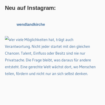
n
n
Neu auf Instagram:
a
c
wendlandkirche
h
: