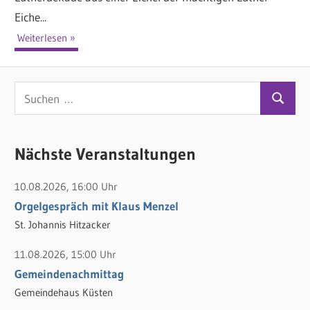
Eiche...
Weiterlesen
S
S
u
u
c
c
Nächste Veranstaltungen
h
h
e
10.08.2026, 16:00 Uhr
e
n
Orgelgespräch mit Klaus Menzel
n
n
St. Johannis Hitzacker
a
c
11.08.2026, 15:00 Uhr
h
Gemeindenachmittag
:
Gemeindehaus Küsten