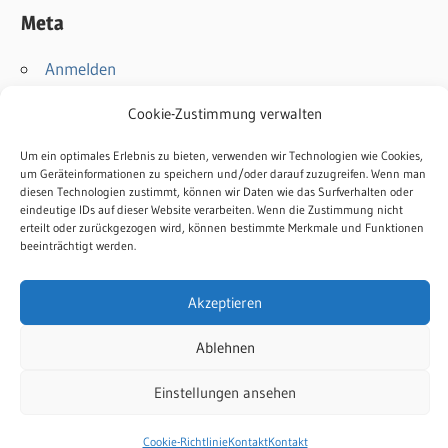
Meta
Anmelden
Eintrags-Feed
Cookie-Zustimmung verwalten
Kommentar-Feed
WordPress.org
Um ein optimales Erlebnis zu bieten, verwenden wir Technologien wie Cookies,
um Geräteinformationen zu speichern und/oder darauf zuzugreifen. Wenn man
diesen Technologien zustimmt, können wir Daten wie das Surfverhalten oder
Kontakt
eindeutige IDs auf dieser Website verarbeiten. Wenn die Zustimmung nicht
erteilt oder zurückgezogen wird, können bestimmte Merkmale und Funktionen
Impressum
beeinträchtigt werden.
Datenschutz
Cookie-Richtlinie
Akzeptieren
Ablehnen
Einstellungen ansehen
WordPress-Theme: Wellington von ThemeZee.
Cookie-Richtlinie
Kontakt
Kontakt