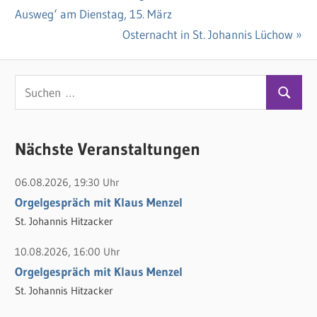
Beitragsnavigation
Ausweg‘ am Dienstag, 15. März
Beitrag:
Nächster
Osternacht in St. Johannis Lüchow
Beitrag:
S
S
u
u
c
c
Nächste Veranstaltungen
h
h
e
06.08.2026, 19:30 Uhr
e
n
Orgelgespräch mit Klaus Menzel
n
n
St. Johannis Hitzacker
a
c
10.08.2026, 16:00 Uhr
h
Orgelgespräch mit Klaus Menzel
:
St. Johannis Hitzacker