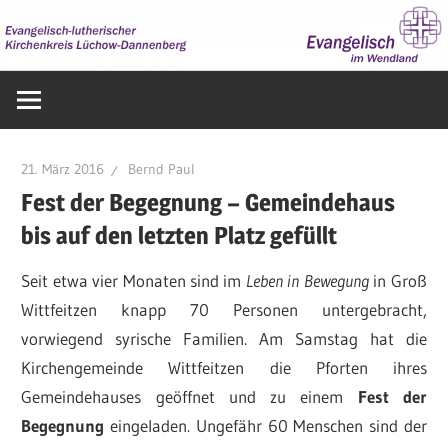
Zum
Inhalt
springen
Evangelisch
im
Wendland
21. März 2016
Bernd Paul
Fest der Begegnung – Gemeindehaus
bis auf den letzten Platz gefüllt
Seit etwa vier Monaten sind im
Leben in Bewegung
in Groß
Wittfeitzen knapp 70 Personen untergebracht,
vorwiegend syrische Familien. Am Samstag hat die
Kirchengemeinde Wittfeitzen die Pforten ihres
Gemeindehauses geöffnet und zu einem
Fest der
Begegnung
eingeladen. Ungefähr 60 Menschen sind der