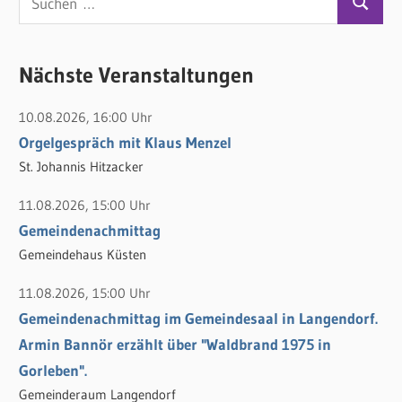
S
u
u
c
c
Nächste Veranstaltungen
h
h
e
10.08.2026, 16:00 Uhr
e
n
Orgelgespräch mit Klaus Menzel
n
n
St. Johannis Hitzacker
a
c
11.08.2026, 15:00 Uhr
h
Gemeindenachmittag
:
Gemeindehaus Küsten
11.08.2026, 15:00 Uhr
Gemeindenachmittag im Gemeindesaal in Langendorf.
Armin Bannör erzählt über "Waldbrand 1975 in
Gorleben".
Gemeinderaum Langendorf