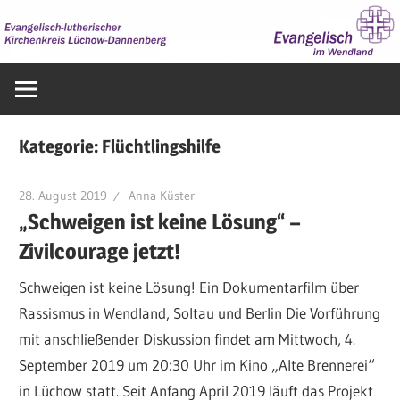
Zum
Inhalt
springen
Evangelisch
im
Wendland
Kategorie:
Flüchtlingshilfe
28. August 2019
Anna Küster
„Schweigen ist keine Lösung“ –
Zivilcourage jetzt!
Schweigen ist keine Lösung! Ein Dokumentarfilm über
Rassismus in Wendland, Soltau und Berlin Die Vorführung
mit anschließender Diskussion findet am Mittwoch, 4.
September 2019 um 20:30 Uhr im Kino „Alte Brennerei“
in Lüchow statt. Seit Anfang April 2019 läuft das Projekt