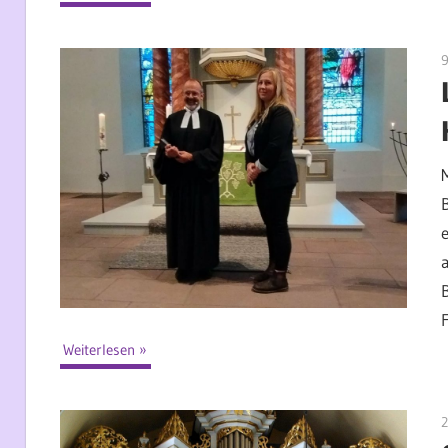
9
e
F
Weiterlesen
2