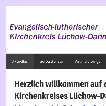
Zum
Inhalt
springen
Evangelisch
Aktuelles
Gottesdienste
Veranstaltungen
im
Wendland
Herzlich willkommen auf 
Kirchenkreises Lüchow-