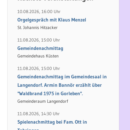
h
e
e
n
10.08.2026, 16:00 Uhr
n
n
Orgelgespräch mit Klaus Menzel
a
St. Johannis Hitzacker
c
11.08.2026, 15:00 Uhr
h
Gemeindenachmittag
:
Gemeindehaus Küsten
11.08.2026, 15:00 Uhr
Gemeindenachmittag im Gemeindesaal in
Langendorf. Armin Bannör erzählt über
"Waldbrand 1975 in Gorleben".
Gemeinderaum Langendorf
11.08.2026, 14:30 Uhr
Spielenachmittag bei Fam. Ott in