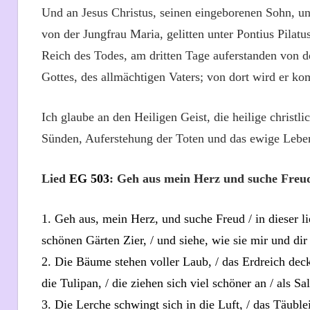
Und an Jesus Christus, seinen eingeborenen Sohn, u
von der Jungfrau Maria, gelitten unter Pontius Pilatu
Reich des Todes, am dritten Tage auferstanden von d
Gottes, des allmächtigen Vaters; von dort wird er k
Ich glaube an den Heiligen Geist, die heilige christ
Sünden, Auferstehung der Toten
und das ewige Lebe
Lied
EG
503
: Geh aus mein Herz und suche Freu
1. Geh aus, mein Herz, und suche Freud / in dieser 
schönen Gärten Zier, / und siehe, wie sie mir und di
2. Die Bäume stehen voller Laub, / das Erdreich deck
die Tulipan, / die ziehen sich viel schöner an / als S
3. Die Lerche schwingt sich in die Luft, / das Täublei