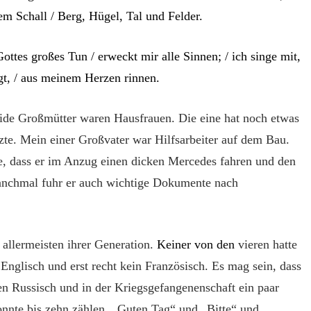
rem Schall / Berg, Hügel, Tal und Felder.
ottes großes Tun / erweckt mir alle Sinnen; / ich singe mit,
gt, / aus meinem Herzen rinnen.
ide Großmütter waren Hausfrauen. Die eine hat noch etwas
zte. Mein einer Großvater war Hilfsarbeiter auf dem Bau.
e, dass er im Anzug einen dicken Mercedes fahren und den
Manchmal fuhr er auch wichtige Dokumente nach
 allermeisten ihrer Generation.
Keiner von den
vier
en
hatte
nglisch und erst recht kein Französisch. Es mag sein, dass
n Russisch und in der Kriegsgefangenenschaft ein paar
onnte bis zehn zählen, „Guten Tag“ und „Bitte“ und