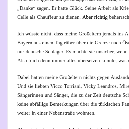
„Danke“ sagen.
Er hatte Glück.
S
eine Arbeit als Kri
Celle als Chauffeur zu dienen.
Aber richtig
beherrscht
Ich
wüsst
e nicht, dass meine Großeltern jemals ins A
Bayern aus einen Tag rüber über die Grenze nach Öst
nur deutsche Schlager. Es machte sie unsicher, wenn 
Als ob ich denn immer alles übersetzen könnte, was d
Dabei hatten meine Großeltern nichts gegen Ausländer
Und sie liebten Vicco Torriani, Vicky Leandros, Mire
Sängerinnen und Sänger, die zu der Zeit deutsche Sc
keine abfällige Bemerkungen über die
türk
ischen Fam
weiter in einer Nebenstraße wohnten.