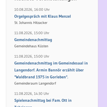
h
e
e
n
10.08.2026, 16:00 Uhr
n
n
Orgelgespräch mit Klaus Menzel
a
St. Johannis Hitzacker
c
11.08.2026, 15:00 Uhr
h
Gemeindenachmittag
:
Gemeindehaus Küsten
11.08.2026, 15:00 Uhr
Gemeindenachmittag im Gemeindesaal in
Langendorf. Armin Bannör erzählt über
"Waldbrand 1975 in Gorleben".
Gemeinderaum Langendorf
11.08.2026, 14:30 Uhr
Spielenachmittag bei Fam. Ott in