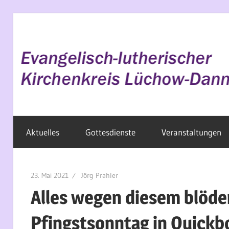
Zum
Inhalt
springen
Evangelisch
Aktuelles
Gottesdienste
Veranstaltungen
im
Wendland
23. Mai 2021
Jörg Prahler
Alles wegen diesem blöde
Pfingstsonntag in Quick