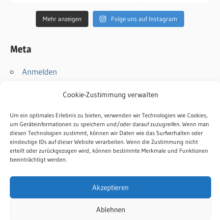
Mehr anzeigen
Folge uns auf Instagram
Meta
Anmelden
Eintrags-Feed
Cookie-Zustimmung verwalten
Kommentar-Feed
WordPress.org
Um ein optimales Erlebnis zu bieten, verwenden wir Technologien wie Cookies,
um Geräteinformationen zu speichern und/oder darauf zuzugreifen. Wenn man
diesen Technologien zustimmt, können wir Daten wie das Surfverhalten oder
Kontakt
eindeutige IDs auf dieser Website verarbeiten. Wenn die Zustimmung nicht
erteilt oder zurückgezogen wird, können bestimmte Merkmale und Funktionen
Impressum
beeinträchtigt werden.
Datenschutz
Cookie-Richtlinie
Akzeptieren
Ablehnen