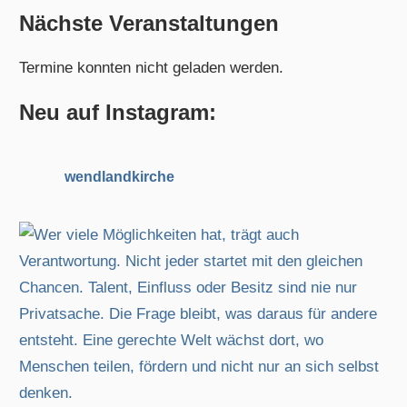
c
Nächste Veranstaltungen
h
h
e
Termine konnten nicht geladen werden.
e
n
n
n
Neu auf Instagram:
a
c
wendlandkirche
h
: