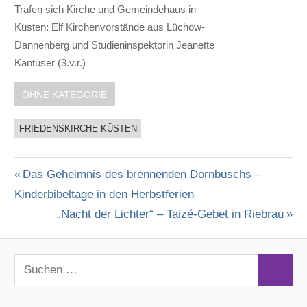
Trafen sich Kirche und Gemeindehaus in
Küsten: Elf Kirchenvorstände aus Lüchow-
Dannenberg und Studieninspektorin Jeanette
Kantuser (3.v.r.)
OHNE KATEGORIE
FRIEDENSKIRCHE KÜSTEN
Vorheriger
Das Geheimnis des brennenden Dornbuschs –
Beitragsnavigation
Kinderbibeltage in den Herbstferien
Beitrag:
Nächster
„Nacht der Lichter“ – Taizé-Gebet in Riebrau
Beitrag:
S
S
u
u
c