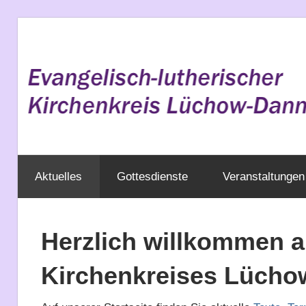
Zum
Inhalt
springen
Evangelisch
Aktuelles
Gottesdienste
Veranstaltungen
im
Wendland
Herzlich willkommen a
Kirchenkreises Lüch