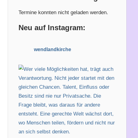
h
e
e
n
Termine konnten nicht geladen werden.
n
n
Neu auf Instagram:
a
c
h
wendlandkirche
: