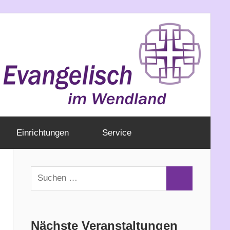
E
l
K
Einrichtungen
Service
L
S
D
S
u
u
c
c
h
Nächste Veranstaltungen