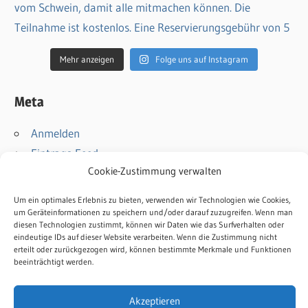
Mehr anzeigen
Folge uns auf Instagram
Meta
Anmelden
Eintrags-Feed
Cookie-Zustimmung verwalten
Kommentar-Feed
WordPress.org
Um ein optimales Erlebnis zu bieten, verwenden wir Technologien wie Cookies,
um Geräteinformationen zu speichern und/oder darauf zuzugreifen. Wenn man
diesen Technologien zustimmt, können wir Daten wie das Surfverhalten oder
Kontakt
eindeutige IDs auf dieser Website verarbeiten. Wenn die Zustimmung nicht
Impressum
erteilt oder zurückgezogen wird, können bestimmte Merkmale und Funktionen
beeinträchtigt werden.
Datenschutz
Cookie-Richtlinie
Akzeptieren