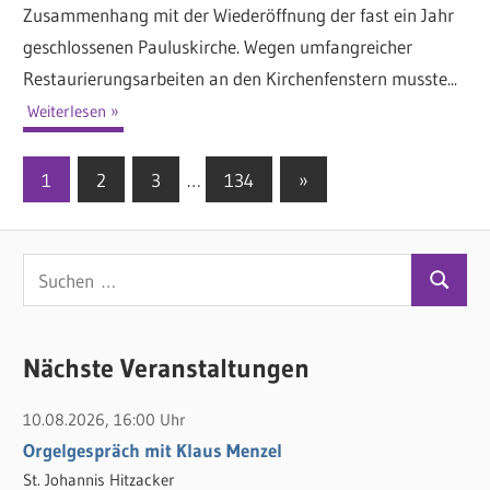
Zusammenhang mit der Wiederöffnung der fast ein Jahr
geschlossenen Pauluskirche. Wegen umfangreicher
Restaurierungsarbeiten an den Kirchenfenstern musste...
Weiterlesen
1
2
3
…
134
Nächste
»
Seitennummerierung
Beiträge
der
S
Beiträge
S
u
u
c
c
Nächste Veranstaltungen
h
h
e
10.08.2026, 16:00 Uhr
e
n
Orgelgespräch mit Klaus Menzel
n
n
St. Johannis Hitzacker