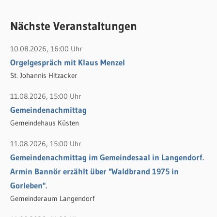
u
c
c
Nächste Veranstaltungen
h
h
e
10.08.2026, 16:00 Uhr
e
n
Orgelgespräch mit Klaus Menzel
n
n
St. Johannis Hitzacker
a
c
11.08.2026, 15:00 Uhr
h
Gemeindenachmittag
:
Gemeindehaus Küsten
11.08.2026, 15:00 Uhr
Gemeindenachmittag im Gemeindesaal in Langendorf.
Armin Bannör erzählt über "Waldbrand 1975 in
Gorleben".
Gemeinderaum Langendorf