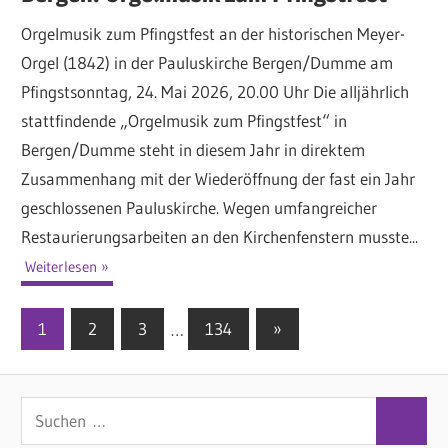
Orgelmusik zum Pfingstfest an der historischen Meyer-
Orgel (1842) in der Pauluskirche Bergen/Dumme am
Pfingstsonntag, 24. Mai 2026, 20.00 Uhr Die alljährlich
stattfindende „Orgelmusik zum Pfingstfest“ in
Bergen/Dumme steht in diesem Jahr in direktem
Zusammenhang mit der Wiederöffnung der fast ein Jahr
geschlossenen Pauluskirche. Wegen umfangreicher
Restaurierungsarbeiten an den Kirchenfenstern musste...
Weiterlesen
1
2
3
…
134
Nächste
»
Seitennummerierung
Beiträge
der
S
Beiträge
S
u