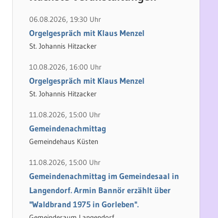
h
e
e
n
06.08.2026, 19:30 Uhr
n
n
Orgelgespräch mit Klaus Menzel
a
St. Johannis Hitzacker
c
10.08.2026, 16:00 Uhr
h
Orgelgespräch mit Klaus Menzel
:
St. Johannis Hitzacker
11.08.2026, 15:00 Uhr
Gemeindenachmittag
Gemeindehaus Küsten
11.08.2026, 15:00 Uhr
Gemeindenachmittag im Gemeindesaal in
Langendorf. Armin Bannör erzählt über
"Waldbrand 1975 in Gorleben".
Gemeinderaum Langendorf