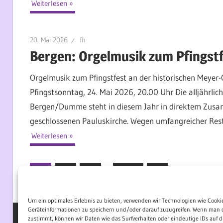
Weiterlesen
20. Mai 2026
fh
Bergen: Orgelmusik zum Pfingst
Orgelmusik zum Pfingstfest an der historischen Meye
Pfingstsonntag, 24. Mai 2026, 20.00 Uhr Die alljährlic
Bergen/Dumme steht in diesem Jahr in direktem Zusam
geschlossenen Pauluskirche. Wegen umfangreicher Rest
Weiterlesen
1
2
3
…
134
Nächste
»
Seitennummerierung
Beiträge
der
Um ein optimales Erlebnis zu bieten, verwenden wir Technologien wie Cooki
Geräteinformationen zu speichern und/oder darauf zuzugreifen. Wenn man 
Beiträge
zustimmt, können wir Daten wie das Surfverhalten oder eindeutige IDs auf di