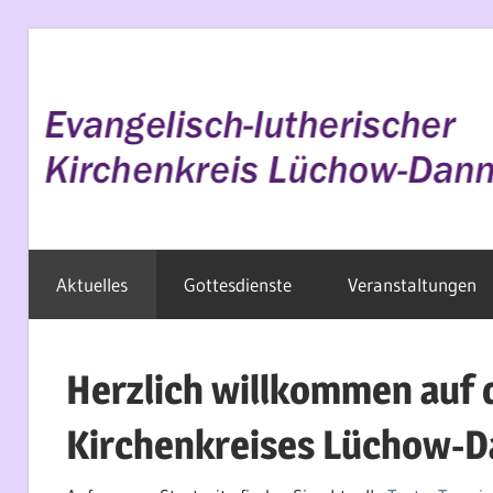
Zum
Inhalt
springen
Evangelisch
Aktuelles
Gottesdienste
Veranstaltungen
im
Wendland
Herzlich willkommen auf 
Kirchenkreises Lüchow-