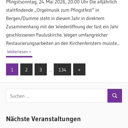
Pfingstsonntag, 24. Mai 2026, 20.00 Uhr Die alljährlich
stattfindende „Orgelmusik zum Pfingstfest“ in
Bergen/Dumme steht in diesem Jahr in direktem
Zusammenhang mit der Wiederöffnung der fast ein Jahr
geschlossenen Pauluskirche. Wegen umfangreicher
Restaurierungsarbeiten an den Kirchenfenstern musste...
Weiterlesen
1
2
3
…
134
Nächste
»
Seitennummerierung
Beiträge
der
S
Beiträge
S
u
u
c
c
Nächste Veranstaltungen
h
h
e