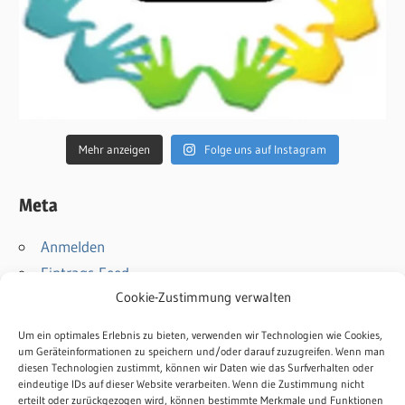
Mehr anzeigen
Folge uns auf Instagram
Meta
Anmelden
Eintrags-Feed
Cookie-Zustimmung verwalten
Kommentar-Feed
WordPress.org
Um ein optimales Erlebnis zu bieten, verwenden wir Technologien wie Cookies,
um Geräteinformationen zu speichern und/oder darauf zuzugreifen. Wenn man
diesen Technologien zustimmt, können wir Daten wie das Surfverhalten oder
Kontakt
eindeutige IDs auf dieser Website verarbeiten. Wenn die Zustimmung nicht
Impressum
erteilt oder zurückgezogen wird, können bestimmte Merkmale und Funktionen