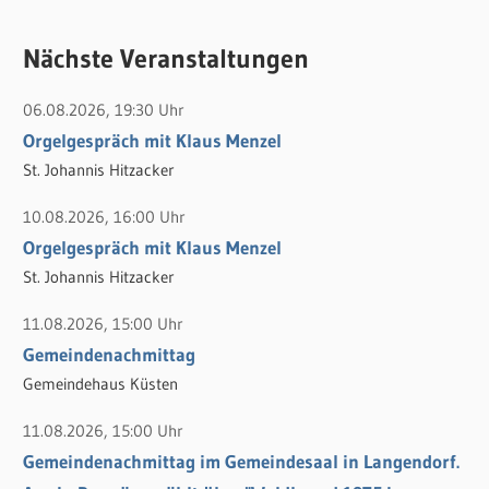
u
c
c
Nächste Veranstaltungen
h
h
e
06.08.2026, 19:30 Uhr
e
n
Orgelgespräch mit Klaus Menzel
n
n
St. Johannis Hitzacker
a
c
10.08.2026, 16:00 Uhr
h
Orgelgespräch mit Klaus Menzel
:
St. Johannis Hitzacker
11.08.2026, 15:00 Uhr
Gemeindenachmittag
Gemeindehaus Küsten
11.08.2026, 15:00 Uhr
Gemeindenachmittag im Gemeindesaal in Langendorf.