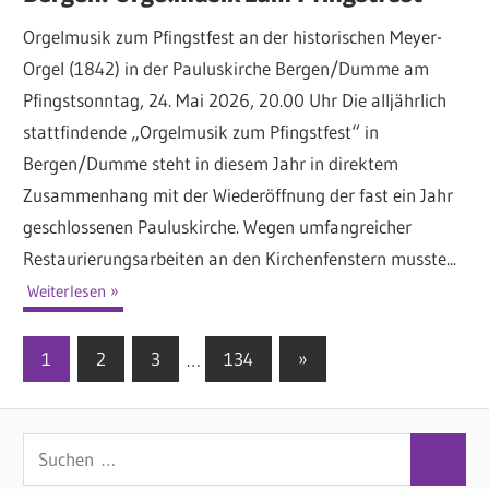
Orgelmusik zum Pfingstfest an der historischen Meyer-
Orgel (1842) in der Pauluskirche Bergen/Dumme am
Pfingstsonntag, 24. Mai 2026, 20.00 Uhr Die alljährlich
stattfindende „Orgelmusik zum Pfingstfest“ in
Bergen/Dumme steht in diesem Jahr in direktem
Zusammenhang mit der Wiederöffnung der fast ein Jahr
geschlossenen Pauluskirche. Wegen umfangreicher
Restaurierungsarbeiten an den Kirchenfenstern musste...
Weiterlesen
1
2
3
…
134
Nächste
»
Seitennummerierung
Beiträge
der
S
Beiträge
S
u