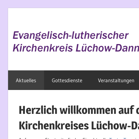
Zum
Inhalt
springen
Evangelisch
Aktuelles
Gottesdienste
Veranstaltungen
im
Wendland
Herzlich willkommen auf 
Kirchenkreises Lüchow-