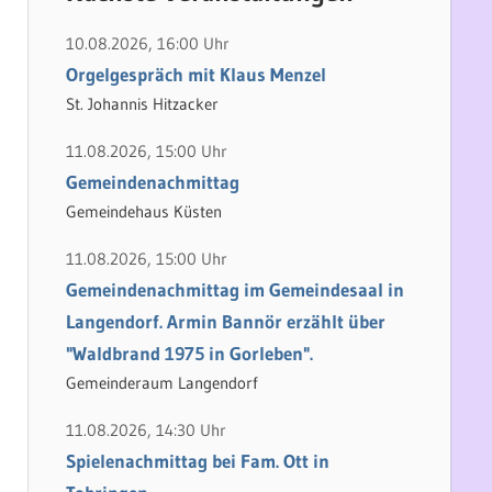
h
e
e
n
10.08.2026, 16:00 Uhr
n
n
Orgelgespräch mit Klaus Menzel
a
St. Johannis Hitzacker
c
11.08.2026, 15:00 Uhr
h
Gemeindenachmittag
:
Gemeindehaus Küsten
11.08.2026, 15:00 Uhr
Gemeindenachmittag im Gemeindesaal in
Langendorf. Armin Bannör erzählt über
"Waldbrand 1975 in Gorleben".
Gemeinderaum Langendorf
11.08.2026, 14:30 Uhr
Spielenachmittag bei Fam. Ott in