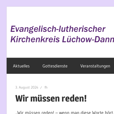
Zum
Inhalt
springen
Evangelisch
Aktuelles
Gottesdienste
Veranstaltungen
im
Wendland
3. August 2024
fh
Wir müssen reden!
„Wir müssen reden! – wenn man diese Worte hört, 