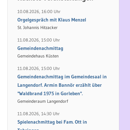
h
e
e
n
10.08.2026, 16:00 Uhr
n
n
Orgelgespräch mit Klaus Menzel
a
St. Johannis Hitzacker
c
11.08.2026, 15:00 Uhr
h
Gemeindenachmittag
:
Gemeindehaus Küsten
11.08.2026, 15:00 Uhr
Gemeindenachmittag im Gemeindesaal in
Langendorf. Armin Bannör erzählt über
"Waldbrand 1975 in Gorleben".
Gemeinderaum Langendorf
11.08.2026, 14:30 Uhr
Spielenachmittag bei Fam. Ott in