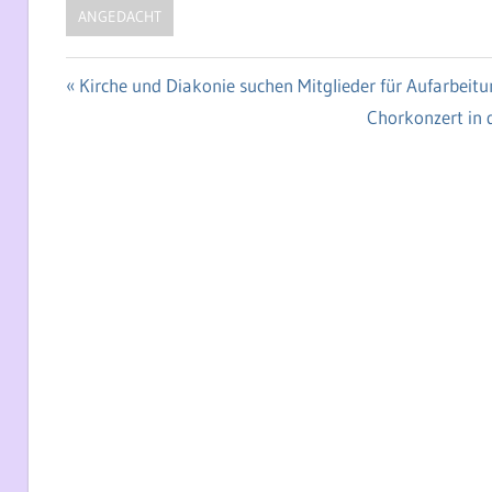
ANGEDACHT
Vorheriger
Kirche und Diakonie suchen Mitglieder für Aufarbei
Beitragsnavigation
Beitrag:
Nächster
Chorkonzert in 
Beitrag: