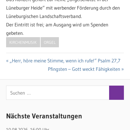
Lüneburger Heide“ mit werbender Förderung durch den
Lüneburgischen Landschaftsverband.
Der Eintritt ist frei; am Ausgang wird um Spenden
gebeten.
KIRCHENMUSIK
ORGEL
Vorheriger
„Herr, höre meine Stimme, wenn ich rufe!“ Psalm 27,7
Beitragsnavigation
Beitrag:
Nächster
Pfingsten – Gott weckt Fähigkeiten
Beitrag:
S
S
u
u
c
c
Nächste Veranstaltungen
h
h
e
10.08.2026, 16:00 Uhr