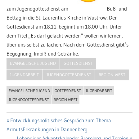
zum Jugendgottesdienst am
Buß- und
Bettag in die St. Laurentius-Kirche in Wustrow. Der
Gottesdienst am 18.11. beginnt um 18.00 Uhr. Unter
dem Titel „Es darf gelacht werden“ wollen wir lernen,
über uns selbst zu lachen. Nach dem Gottesdienst gibt’s
Begegnung, Imbiß und Getränke.
EVANGELISCHE JUGEND
GOTTESDIENST
JUGENDARBEIT
JUGENDGOTTESDIENST
REGION WEST
EVANGELISCHE JUGEND
GOTTESDIENST
JUGENDARBEIT
JUGENDGOTTESDIENST
REGION WEST
Vorheriger
Entwicklungspolitisches Gespräch zum Thema
Beitragsnavigation
ArmutsErkrankungen in Dannenberg
Beitrag:
Nächster
Lebendiger Adventskalender Breselenz und Zernien