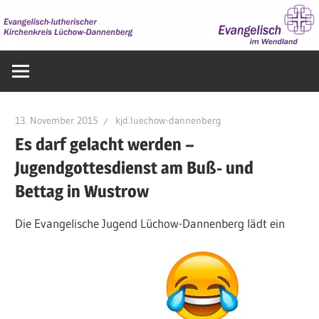
Zum
Inhalt
springen
Evangelisch
im
Wendland
13. November 2015
kjd.luechow-dannenberg
Es darf gelacht werden –
Jugendgottesdienst am Buß- und
Bettag in Wustrow
Die Evangelische Jugend Lüchow-Dannenberg lädt ein