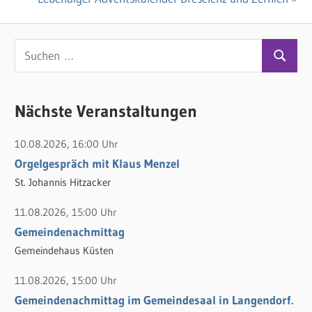
Beitrag:
S
S
u
u
c
c
Nächste Veranstaltungen
h
h
e
10.08.2026, 16:00 Uhr
e
n
Orgelgespräch mit Klaus Menzel
n
n
St. Johannis Hitzacker
a
c
11.08.2026, 15:00 Uhr
h
Gemeindenachmittag
:
Gemeindehaus Küsten
11.08.2026, 15:00 Uhr
Gemeindenachmittag im Gemeindesaal in Langendorf.