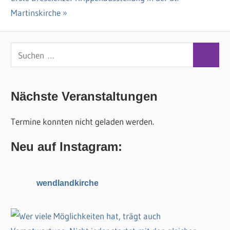
Beitrag:
Martinskirche
S
S
u
u
c
c
Nächste Veranstaltungen
h
h
e
Termine konnten nicht geladen werden.
e
n
n
n
Neu auf Instagram:
a
c
wendlandkirche
h
: