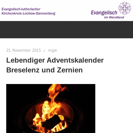
Zum
Inhalt
springen
Evangelisch
im
Wendland
21. November 2015
mgie
Lebendiger Adventskalender
Breselenz und Zernien