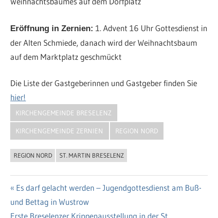
Weihnachtsbaumes auf dem Dorfplatz
1. Advent 16 Uhr Gottesdienst in
Eröffnung in Zernien:
der Alten Schmiede, danach wird der Weihnachtsbaum
auf dem Marktplatz geschmückt
Die Liste der Gastgeberinnen und Gastgeber finden Sie
hier!
KIRCHENGEMEINDE BRESELENZ
KIRCHENGEMEINDE ZERNIEN
REGION NORD
REGION NORD
ST. MARTIN BRESELENZ
Vorheriger
Es darf gelacht werden – Jugendgottesdienst am Buß-
Beitragsnavigation
und Bettag in Wustrow
Beitrag:
Nächster
Erste Breselenzer Krippenausstellung in der St.