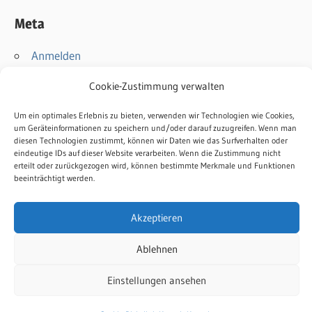
Meta
Anmelden
Eintrags-Feed
Cookie-Zustimmung verwalten
Kommentar-Feed
WordPress.org
Um ein optimales Erlebnis zu bieten, verwenden wir Technologien wie Cookies,
um Geräteinformationen zu speichern und/oder darauf zuzugreifen. Wenn man
diesen Technologien zustimmt, können wir Daten wie das Surfverhalten oder
Kontakt
eindeutige IDs auf dieser Website verarbeiten. Wenn die Zustimmung nicht
erteilt oder zurückgezogen wird, können bestimmte Merkmale und Funktionen
Impressum
beeinträchtigt werden.
Datenschutz
Cookie-Richtlinie
Akzeptieren
Ablehnen
Einstellungen ansehen
WordPress-Theme: Wellington von ThemeZee.