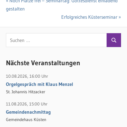
Vorheriger
Noch Plätze frei – Seminartag: Gottesdienst einladend
Beitragsnavigation
gestalten
Beitrag:
Nächster
Erfolgreiches Küsterseminar
Beitrag:
S
S
u
u
c
c
Nächste Veranstaltungen
h
h
e
10.08.2026, 16:00 Uhr
e
n
Orgelgespräch mit Klaus Menzel
n
n
St. Johannis Hitzacker
a
c
11.08.2026, 15:00 Uhr
h
Gemeindenachmittag
:
Gemeindehaus Küsten