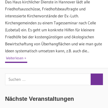
Das Haus kirchlicher Dienste in Hannover lädt alle
Friedhofsausschüsse, Friedhofsbeauftragte und
interessierte Kirchenvorstände der Ev.-Luth.
Kirchengemeinden zu einem Tagesseminar nach Celle
(Lobetal) ein. Es geht um konkrete Hilfen für kleinere
Friedhöfe bei der kostengünstigen und ökologischen
Bewirtschaftung von Überhangflächen und wie man gute
Ideen systematisch umsetzen kann, z.B. auch die...
Weiterlesen
S
S
u
u
c
c
Nächste Veranstaltungen
h
h
e