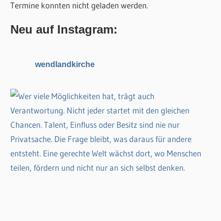
Termine konnten nicht geladen werden.
e
n
n
n
Neu auf Instagram:
a
c
wendlandkirche
h
: