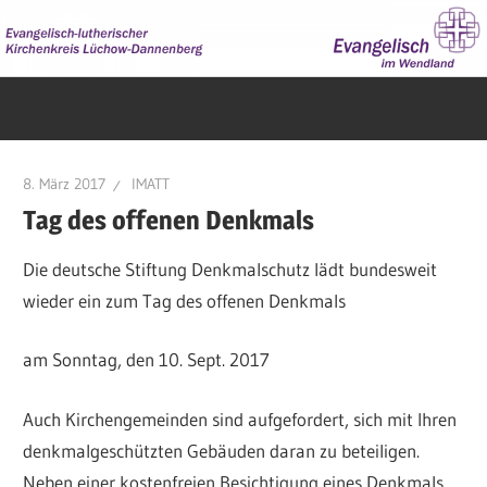
Zum
Inhalt
springen
Evangelisch
im
Wendland
8. März 2017
IMATT
Tag des offenen Denkmals
Die deutsche Stiftung Denkmalschutz lädt bundesweit
wieder ein zum Tag des offenen Denkmals
am Sonntag, den 10. Sept. 2017
Auch Kirchengemeinden sind aufgefordert, sich mit Ihren
denkmalgeschützten Gebäuden daran zu beteiligen.
Neben einer kostenfreien Besichtigung eines Denkmals