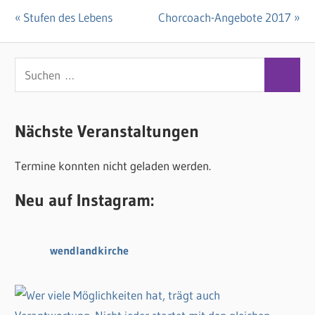
Vorheriger
Stufen des Lebens
Nächster
Chorcoach-Angebote 2017
Beitragsnavigation
Beitrag:
Beitrag:
S
S
u
u
c
c
Nächste Veranstaltungen
h
h
e
Termine konnten nicht geladen werden.
e
n
n
n
Neu auf Instagram:
a
c
wendlandkirche
h
: