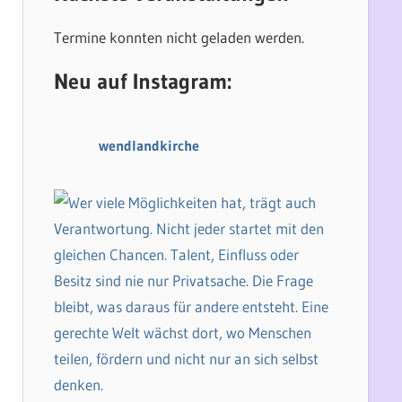
h
e
e
n
Termine konnten nicht geladen werden.
n
n
Neu auf Instagram:
a
c
h
wendlandkirche
: