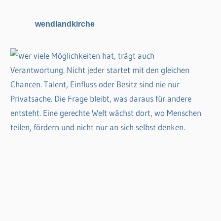
c
wendlandkirche
h
: