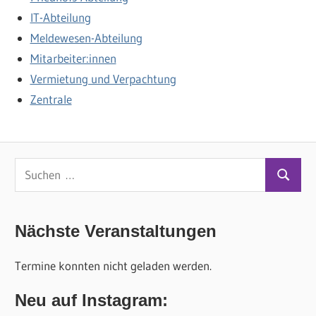
IT-Abteilung
Meldewesen-Abteilung
Mitarbeiter:innen
Vermietung und Verpachtung
Zentrale
S
S
u
u
c
c
Nächste Veranstaltungen
h
h
e
Termine konnten nicht geladen werden.
e
n
n
n
Neu auf Instagram:
a