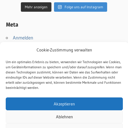
Mehr anzeigen
Folge uns auf Instagram
Meta
Anmelden
Eintrags-Feed
Cookie-Zustimmung verwalten
Kommentar-Feed
WordPress.org
Um ein optimales Erlebnis zu bieten, verwenden wir Technologien wie Cookies,
um Geräteinformationen zu speichern und/oder darauf zuzugreifen. Wenn man
diesen Technologien zustimmt, können wir Daten wie das Surfverhalten oder
Kontakt
eindeutige IDs auf dieser Website verarbeiten. Wenn die Zustimmung nicht
erteilt oder zurückgezogen wird, können bestimmte Merkmale und Funktionen
Impressum
beeinträchtigt werden.
Datenschutz
Cookie-Richtlinie
Akzeptieren
Ablehnen