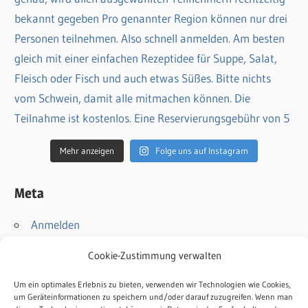
Mehr anzeigen
Folge uns auf Instagram
Meta
Anmelden
Eintrags-Feed
Cookie-Zustimmung verwalten
Kommentar-Feed
WordPress.org
Um ein optimales Erlebnis zu bieten, verwenden wir Technologien wie Cookies,
um Geräteinformationen zu speichern und/oder darauf zuzugreifen. Wenn man