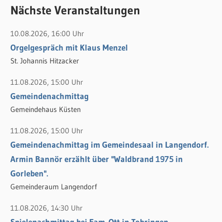
c
Nächste Veranstaltungen
h
h
e
10.08.2026, 16:00 Uhr
e
n
Orgelgespräch mit Klaus Menzel
n
n
St. Johannis Hitzacker
a
c
11.08.2026, 15:00 Uhr
h
Gemeindenachmittag
:
Gemeindehaus Küsten
11.08.2026, 15:00 Uhr
Gemeindenachmittag im Gemeindesaal in Langendorf.
Armin Bannör erzählt über "Waldbrand 1975 in
Gorleben".
Gemeinderaum Langendorf
11.08.2026, 14:30 Uhr
Spielenachmittag bei Fam. Ott in Tobringen