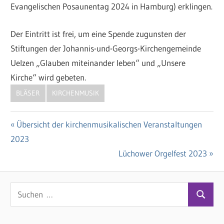
Evangelischen Posaunentag 2024 in Hamburg) erklingen.
Der Eintritt ist frei, um eine Spende zugunsten der
Stiftungen der Johannis-und-Georgs-Kirchengemeinde
Uelzen „Glauben miteinander leben“ und „Unsere
Kirche“ wird gebeten.
BLÄSER
KIRCHENMUSIK
Vorheriger
Übersicht der kirchenmusikalischen Veranstaltungen
Beitragsnavigation
2023
Beitrag:
Nächster
Lüchower Orgelfest 2023
Beitrag:
S
S
u
u
c