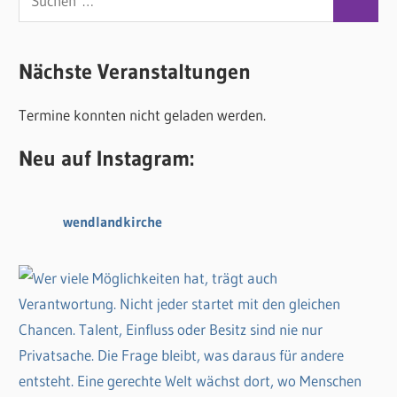
S
u
u
c
c
Nächste Veranstaltungen
h
h
e
Termine konnten nicht geladen werden.
e
n
n
n
Neu auf Instagram:
a
c
wendlandkirche
h
: