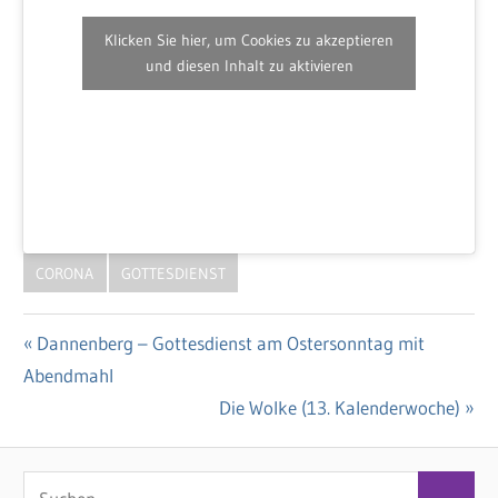
Klicken Sie hier, um Cookies zu akzeptieren
und diesen Inhalt zu aktivieren
CORONA
GOTTESDIENST
Vorheriger
Dannenberg – Gottesdienst am Ostersonntag mit
Beitragsnavigation
Abendmahl
Beitrag:
Nächster
Die Wolke (13. Kalenderwoche)
Beitrag:
S