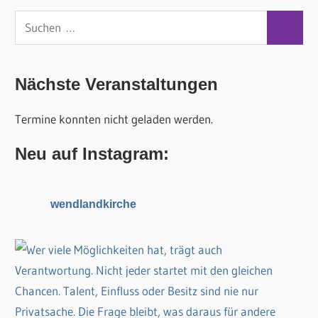
S
S
u
u
c
c
Nächste Veranstaltungen
h
h
e
Termine konnten nicht geladen werden.
e
n
n
n
Neu auf Instagram:
a
c
wendlandkirche
h
: