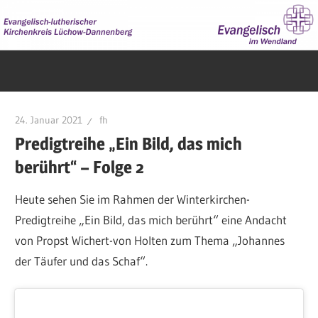
Zum
Inhalt
springen
Evangelisch
im
Wendland
24. Januar 2021
fh
Predigtreihe „Ein Bild, das mich
berührt“ – Folge 2
Heute sehen Sie im Rahmen der Winterkirchen-
Predigtreihe „Ein Bild, das mich berührt“ eine Andacht
von Propst Wichert-von Holten zum Thema „Johannes
der Täufer und das Schaf“.