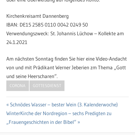
Kirchenkreisamt Dannenberg
IBAN: DE15 2585 0110 0042 0249 50
Verwendungszweck: St. Johannis Lüchow – Kollekte am
24.1.2021
Am nächsten Sonntag finden Sie hier eine Video-Andacht
von und mit Prädikant Werner Jeberien zm Thema „Gott
und seine Heerscharen“.
CORONA
GOTTESDIENST
Vorheriger
Schnödes Wasser – bester Wein (3. Kalenderwoche)
Beitragsnavigation
Nächster
WinterKirche der Nordregion – sechs Predigten zu
Beitrag:
Beitrag:
„Frauengeschichten in der Bibel“