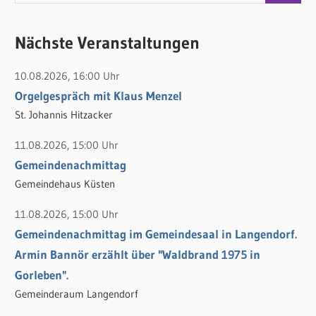
u
u
c
c
Nächste Veranstaltungen
h
h
e
10.08.2026, 16:00 Uhr
e
n
Orgelgespräch mit Klaus Menzel
n
n
St. Johannis Hitzacker
a
c
11.08.2026, 15:00 Uhr
h
Gemeindenachmittag
:
Gemeindehaus Küsten
11.08.2026, 15:00 Uhr
Gemeindenachmittag im Gemeindesaal in Langendorf.
Armin Bannör erzählt über "Waldbrand 1975 in
Gorleben".
Gemeinderaum Langendorf