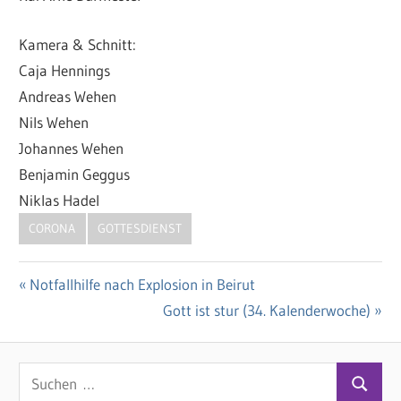
Kamera & Schnitt:
Caja Hennings
Andreas Wehen
Nils Wehen
Johannes Wehen
Benjamin Geggus
Niklas Hadel
CORONA
GOTTESDIENST
Vorheriger
Notfallhilfe nach Explosion in Beirut
Beitragsnavigation
Beitrag:
Nächster
Gott ist stur (34. Kalenderwoche)
Beitrag:
S
S