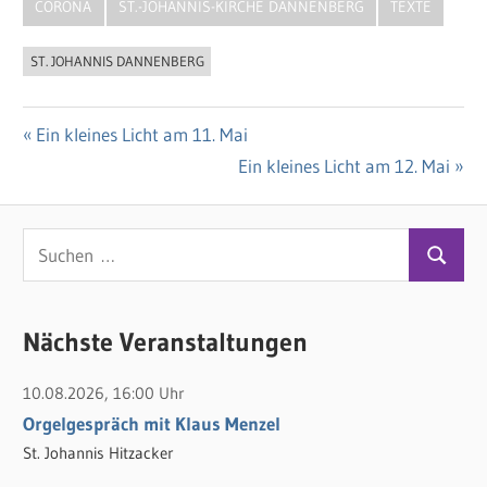
CORONA
ST.-JOHANNIS-KIRCHE DANNENBERG
TEXTE
ST. JOHANNIS DANNENBERG
Vorheriger
Ein kleines Licht am 11. Mai
Beitragsnavigation
Beitrag:
Nächster
Ein kleines Licht am 12. Mai
Beitrag:
S
S
u
u
c
c
Nächste Veranstaltungen
h
h
e
10.08.2026, 16:00 Uhr
e
n
Orgelgespräch mit Klaus Menzel
n
n
St. Johannis Hitzacker
a