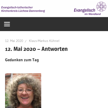
Zum
Inhalt
springen
Evangelisch
im
Wendland
12. Mai 2020
Klaus-Markus Kühnel
12. Mai 2020 – Antworten
Gedanken zum Tag