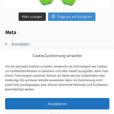
Mehr anzeigen
Folge uns auf Instagram
Meta
Anmelden
Eintrags-Feed
Cookie-Zustimmung verwalten
Kommentar-Feed
WordPress.org
Um ein optimales Erlebnis zu bieten, verwenden wir Technologien wie Cookies,
um Geräteinformationen zu speichern und/oder darauf zuzugreifen. Wenn man
diesen Technologien zustimmt, können wir Daten wie das Surfverhalten oder
Kontakt
eindeutige IDs auf dieser Website verarbeiten. Wenn die Zustimmung nicht
erteilt oder zurückgezogen wird, können bestimmte Merkmale und Funktionen
Impressum
beeinträchtigt werden.
Datenschutz
Cookie-Richtlinie
Akzeptieren