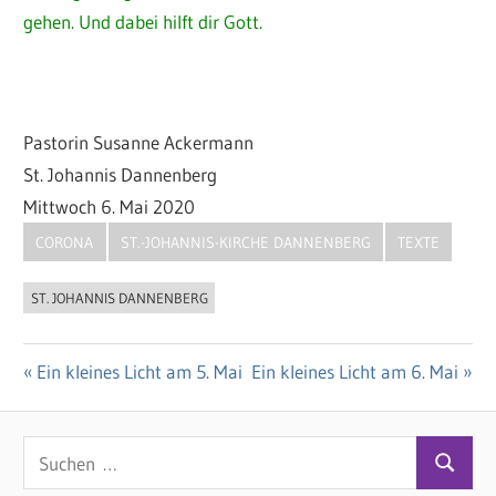
gehen. Und dabei hilft dir Gott.
Pastorin Susanne Ackermann
St. Johannis Dannenberg
Mittwoch 6. Mai 2020
CORONA
ST.-JOHANNIS-KIRCHE DANNENBERG
TEXTE
ST. JOHANNIS DANNENBERG
Vorheriger
Ein kleines Licht am 5. Mai
Nächster
Ein kleines Licht am 6. Mai
Beitragsnavigation
Beitrag:
Beitrag:
S
S
u