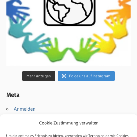
Mehr anzeigen
Folge uns auf Instagram
Meta
Anmelden
Eintrags-Feed
Cookie-Zustimmung verwalten
Kommentar-Feed
WordPress.org
Um ein optimales Erlebnis zu bieten, verwenden wir Technologien wie Cookies,