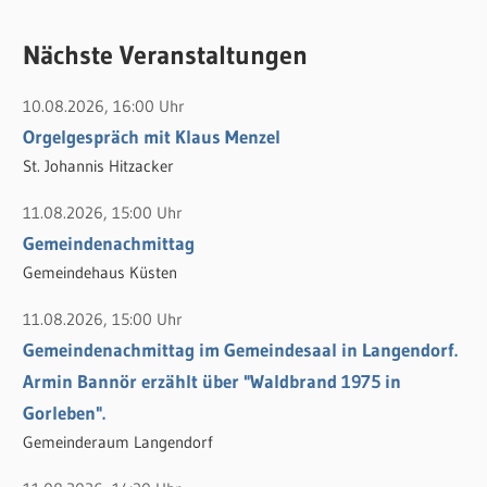
u
c
c
Nächste Veranstaltungen
h
h
e
10.08.2026, 16:00 Uhr
e
n
Orgelgespräch mit Klaus Menzel
n
n
St. Johannis Hitzacker
a
c
11.08.2026, 15:00 Uhr
h
Gemeindenachmittag
:
Gemeindehaus Küsten
11.08.2026, 15:00 Uhr
Gemeindenachmittag im Gemeindesaal in Langendorf.
Armin Bannör erzählt über "Waldbrand 1975 in
Gorleben".
Gemeinderaum Langendorf