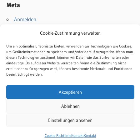
Meta
Anmelden
Eintrags-Feed
Cookie-Zustimmung verwalten
Kommentar-Feed
WordPress.org
Um ein optimales Erlebnis zu bieten, verwenden wir Technologien wie Cookies,
um Geräteinformationen zu speichern und/oder darauf zuzugreifen. Wenn man
diesen Technologien zustimmt, können wir Daten wie das Surfverhalten oder
Kontakt
eindeutige IDs auf dieser Website verarbeiten. Wenn die Zustimmung nicht
erteilt oder zurückgezogen wird, können bestimmte Merkmale und Funktionen
Impressum
beeinträchtigt werden.
Datenschutz
Cookie-Richtlinie
Akzeptieren
Ablehnen
Einstellungen ansehen
WordPress-Theme: Wellington von ThemeZee.
Cookie-Richtlinie
Kontakt
Kontakt