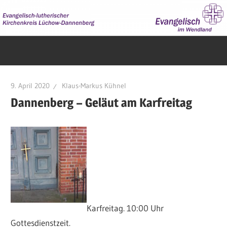
Zum
Inhalt
springen
Evangelisch
im
Wendland
9. April 2020
Klaus-Markus Kühnel
Dannenberg – Geläut am Karfreitag
Karfreitag. 10:00 Uhr
Gottesdienstzeit.