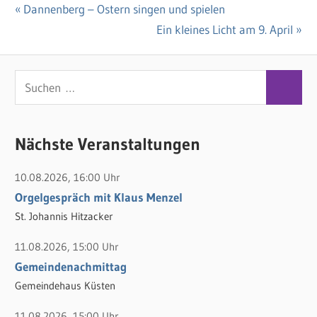
Vorheriger
Dannenberg – Ostern singen und spielen
Beitragsnavigation
Beitrag:
Nächster
Ein kleines Licht am 9. April
Beitrag:
S
S
u
u
c
c
Nächste Veranstaltungen
h
h
e
10.08.2026, 16:00 Uhr
e
n
Orgelgespräch mit Klaus Menzel
n
n
St. Johannis Hitzacker
a
c
11.08.2026, 15:00 Uhr
h
Gemeindenachmittag
:
Gemeindehaus Küsten
11.08.2026, 15:00 Uhr